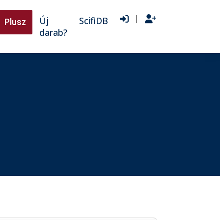
|
Új
ScifiDB
Plusz
darab?