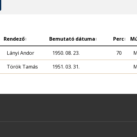
Rendező
Bemutató dátuma
Perc
Mű
↕
↕
↕
Lányi Andor
1950. 08. 23.
70
M
Török Tamás
1951. 03. 31.
M