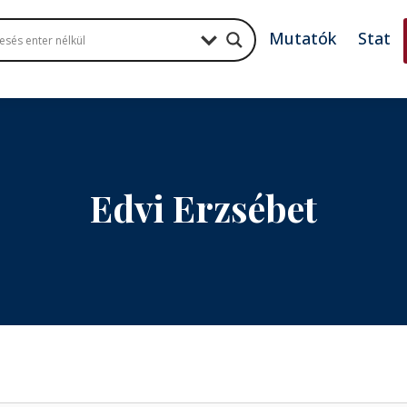
Mutatók
Stat
Edvi Erzsébet