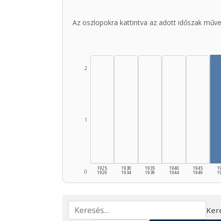
Az oszlopokra kattintva az adott időszak műve
2
1
1925
1930
1935
1940
1945
1
0
1929
1934
1939
1944
1949
1
Ker