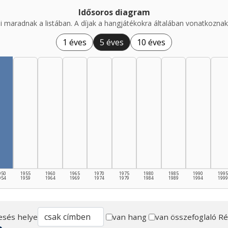
Idősoros diagram
i maradnak a listában. A díjak a hangjátékokra általában vonatkoznak,
1 éves
5 éves
10 éves
950
1955
1960
1965
1970
1975
1980
1985
1990
1995
954
1959
1964
1969
1974
1979
1984
1989
1994
1999
esés helye
van hang
van összefoglaló
Ré