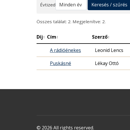
Keresés
Keresés / szűrés
Évtized
Összes találat: 2. Megjelenítve: 2.
Díj
Cím
Szerző
↕
↕
↕
A rádióénekes
Leonid Lencs
Puskásné
Lékay Ottó
© 2026 All rights reserved.