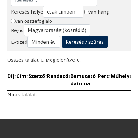
Keresés helye
van hang
van összefoglaló
Keresés
Régió
Keresés / szűrés
Évtized
Összes találat: 0. Megjelenítve: 0.
Díj
Cím
Szerző
Rendező
Bemutató
Perc
Műhely
Mű
↕
↕
↕
↕
↕
↕
↕
dátuma
be
Nincs találat.