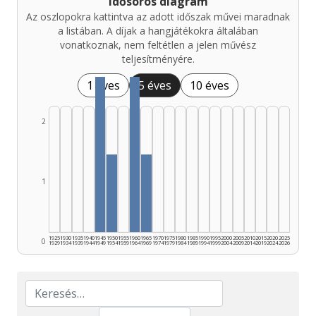
Idősoros diagram
Az oszlopokra kattintva az adott időszak művei maradnak
a listában. A díjak a hangjátékokra általában
vonatkoznak, nem feltétlen a jelen művész
teljesítményére.
1 éves
5 éves
10 éves
2
1
1925
1930
1935
1940
1945
1950
1955
1960
1965
1970
1975
1980
1985
1990
1995
2000
2005
2010
2015
2020
2025
0
1929
1934
1939
1944
1949
1954
1959
1964
1969
1974
1979
1984
1989
1994
1999
2004
2009
2014
2019
2024
2026