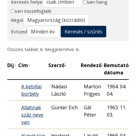
Keresés helye
van hang
van összefoglaló
Keresés
Régió
Keresés / szűrés
Évtized
Összes találat: 6. Megjelenítve: 6.
Díj
Cím
Szerző
Rendező
Bemutató
P
↕
↕
↕
↕
↕
dátuma
A kebillai
Nádasi
Marton
1964. 04.
borbély
László
Frigyes
04.
Allahnak
Günter Eich
Gál
1963. 11.
száz neve
Péter
03.
van
Hangtalan
Herbert
László
1969. 04.