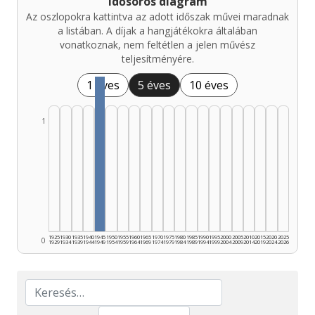
Idősoros diagram
Az oszlopokra kattintva az adott időszak művei maradnak
a listában. A díjak a hangjátékokra általában
vonatkoznak, nem feltétlen a jelen művész
teljesítményére.
1 éves
5 éves
10 éves
1
1925
1930
1935
1940
1945
1950
1955
1960
1965
1970
1975
1980
1985
1990
1995
2000
2005
2010
2015
2020
2025
0
1929
1934
1939
1944
1949
1954
1959
1964
1969
1974
1979
1984
1989
1994
1999
2004
2009
2014
2019
2024
2026