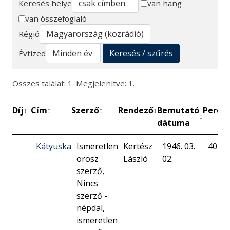
Keresés helye
van hang
van összefoglaló
Keresés
Régió
Keresés / szűrés
Évtized
Összes találat: 1. Megjelenítve: 1.
Díj
Cím
Szerző
Rendező
Bemutató
Perc
M
↕
↕
↕
↕
↕
↕
dátuma
Kátyuska
Ismeretlen
Kertész
1946. 03.
40
orosz
László
02.
szerző,
Nincs
szerző -
népdal,
ismeretlen