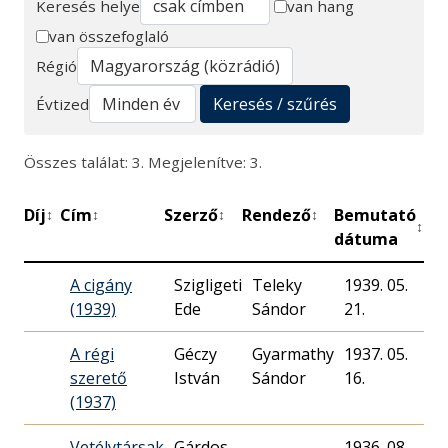
Keresés helye
van hang
van összefoglaló
Keresés
Régió
Keresés / szűrés
Évtized
Összes találat: 3. Megjelenítve: 3.
Díj
Cím
Szerző
Rendező
Bemutató
Pe
↕
↕
↕
↕
↕
dátuma
A cigány
Szigligeti
Teleky
1939. 05.
(1939)
Ede
Sándor
21.
A régi
Géczy
Gyarmathy
1937. 05.
szerető
István
Sándor
16.
(1937)
Vetélytársak
Gárdos
1936. 08.