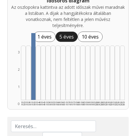
Idősoros diagram
Az oszlopokra kattintva az adott időszak művei maradnak
a listában. A díjak a hangjátékokra általában
vonatkoznak, nem feltétlen a jelen művész
teljesítményére.
1 éves
5 éves
10 éves
3
2
1
1925
1930
1935
1940
1945
1950
1955
1960
1965
1970
1975
1980
1985
1990
1995
2000
2005
2010
2015
2020
2025
0
1929
1934
1939
1944
1949
1954
1959
1964
1969
1974
1979
1984
1989
1994
1999
2004
2009
2014
2019
2024
2026