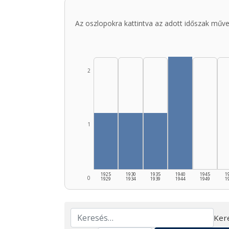
Az oszlopokra kattintva az adott időszak műve
2
1
1925
1930
1935
1940
1945
1
0
1929
1934
1939
1944
1949
1
Ker