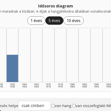
Idősoros diagram
i maradnak a listában. A díjak a hangjátékokra általában vonatkoznak,
1 éves
5 éves
10 éves
950
1955
1960
1965
1970
1975
1980
1985
1990
1995
954
1959
1964
1969
1974
1979
1984
1989
1994
1999
esés helye
van hang
van összefoglaló
Ré