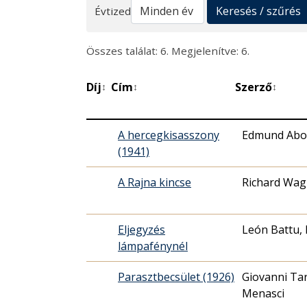
Keresés
Keresés / szűrés
Évtized
Összes találat: 6. Megjelenítve: 6.
Díj
Cím
Szerző
↕
↕
↕
A hercegkisasszony
Edmund Abou
(1941)
A Rajna kincse
Richard Wag
Eljegyzés
León Battu, 
lámpafénynél
Parasztbecsület (1926)
Giovanni Tar
Menasci