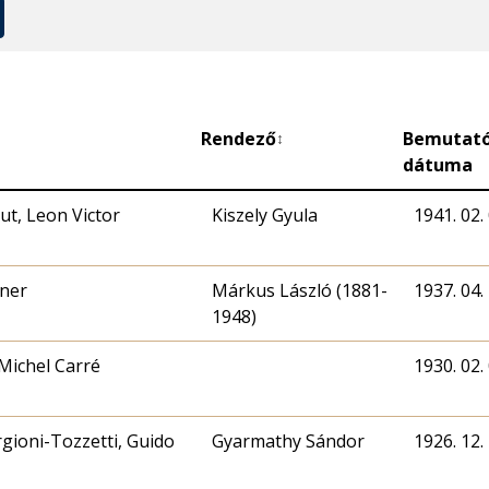
Rendező
Bemutat
↕
dátuma
t, Leon Victor
Kiszely Gyula
1941. 02. 
ner
Márkus László (1881-
1937. 04. 
1948)
Michel Carré
1930. 02. 
gioni-Tozzetti, Guido
Gyarmathy Sándor
1926. 12. 