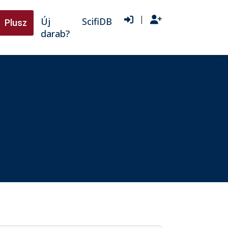
|
Új
ScifiDB
Plusz
darab?