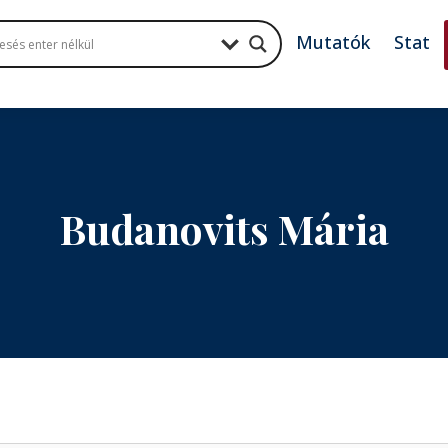
Mutatók
Stat
Budanovits Mária