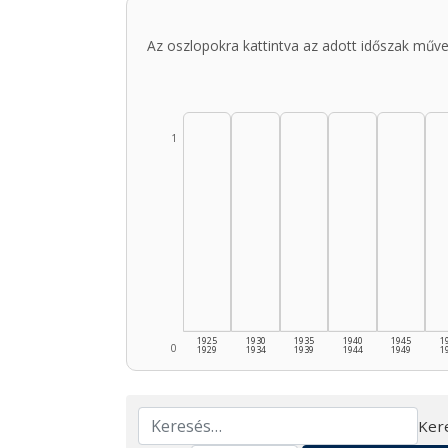
Az oszlopokra kattintva az adott időszak műve
1
1925
1930
1935
1940
1945
1
0
1929
1934
1939
1944
1949
1
Ker