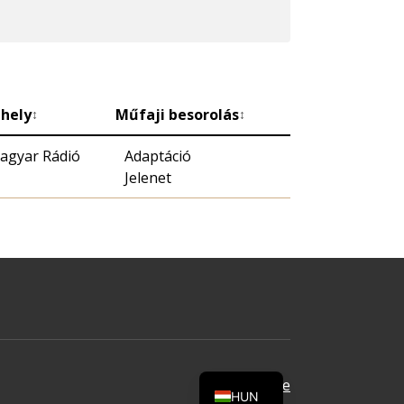
hely
Műfaji besorolás
↕
↕
agyar Rádió
Adaptáció
Jelenet
Oldal tetejére
HUN