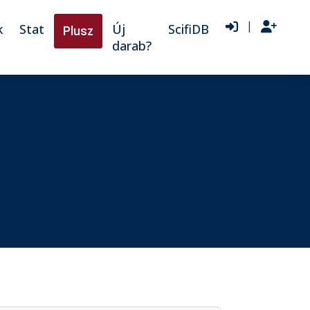
|
k
Stat
Új
ScifiDB
Plusz
darab?