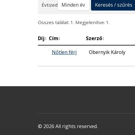
Keresés
Keresés / szűrés
Évtized
Összes találat: 1. Megjelenítve: 1.
Díj
Cím
Szerző
↕
↕
↕
Nőtlen férj
Obernyik Károly
© 2026 All rights reserved.