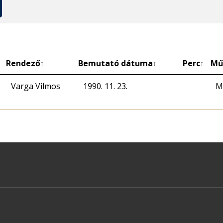
Rendező
Bemutató dátuma
Perc
Mű
↕
↕
↕
Varga Vilmos
1990. 11. 23.
M