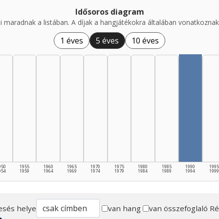
Idősoros diagram
i maradnak a listában. A díjak a hangjátékokra általában vonatkoznak,
1 éves
5 éves
10 éves
950
1955
1960
1965
1970
1975
1980
1985
1990
1995
954
1959
1964
1969
1974
1979
1984
1989
1994
1999
esés helye
van hang
van összefoglaló
Ré