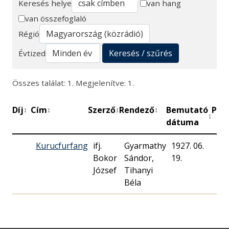
Keresés helye
van hang
van összefoglaló
Keresés
Régió
Keresés / szűrés
Évtized
Összes találat: 1. Megjelenítve: 1.
Díj
Cím
Szerző
Rendező
Bemutató
Per
↕
↕
↕
↕
↕
dátuma
Kurucfurfang
ifj.
Gyarmathy
1927. 06.
Bokor
Sándor,
19.
József
Tihanyi
Béla