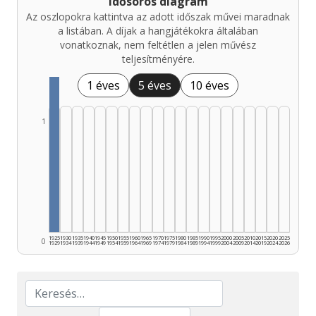
Idősoros diagram
Az oszlopokra kattintva az adott időszak művei maradnak
a listában. A díjak a hangjátékokra általában
vonatkoznak, nem feltétlen a jelen művész
teljesítményére.
1 éves
5 éves
10 éves
1
1925
1930
1935
1940
1945
1950
1955
1960
1965
1970
1975
1980
1985
1990
1995
2000
2005
2010
2015
2020
2025
0
1929
1934
1939
1944
1949
1954
1959
1964
1969
1974
1979
1984
1989
1994
1999
2004
2009
2014
2019
2024
2026