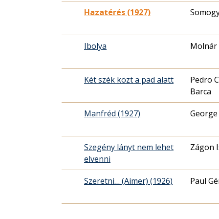
Hazatérés (1927)
Somogy
Ibolya
Molnár 
Két szék közt a pad alatt
Pedro C
Barca
Manfréd (1927)
George
Szegény lányt nem lehet
Zágon I
elvenni
Szeretni… (Aimer) (1926)
Paul Gé