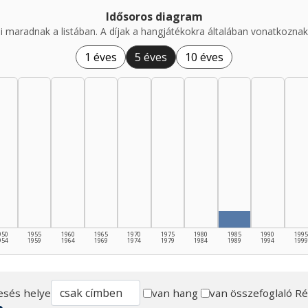
Idősoros diagram
i maradnak a listában. A díjak a hangjátékokra általában vonatkoznak,
1 éves
5 éves
10 éves
950
1955
1960
1965
1970
1975
1980
1985
1990
1995
954
1959
1964
1969
1974
1979
1984
1989
1994
1999
esés helye
van hang
van összefoglaló
Ré