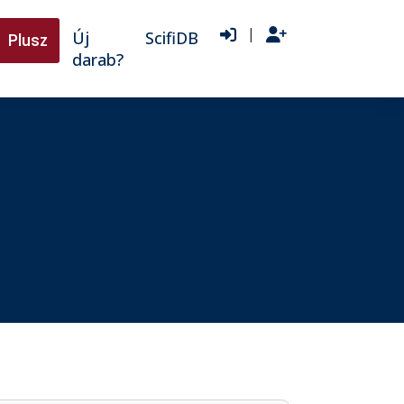
|
Új
ScifiDB
Plusz
darab?