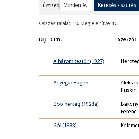
Keresés
Keresés / szűrés
Évtized
Összes találat: 10. Megjelenítve: 10.
Díj
Cím
Szerző
↕
↕
↕
A három testőr (1927)
Herczeg
Anyegin Eugen
Aleksza
Puskin
Bob herceg (1928a)
Bakonyi
Ferenc
Gól (1988)
Kelemen