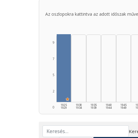
Az oszlopokra kattintva az adott időszak műve
9
7
5
2
★
1925
1930
1935
1940
1945
1
0
1929
1934
1939
1944
1949
1
Ker