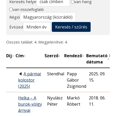
Keresés helye
van hang
van összefoglaló
Keresés
Régió
Keresés / szűrés
Évtized
Összes találat: 4. Megjelenítve: 4.
Díj
Cím
Szerző
Rendező
Bemutató
Pe
↕
↕
↕
↕
↕
dátuma
🔈
A pármai
Stendhal
Papp
2025. 09.
3
kolostor
Gábor
15.
(2025)
Zsigmond
Helka – A
Nyulász
Markó
2018. 06.
3
burok-völgy
Péter
Róbert
11.
árnyai