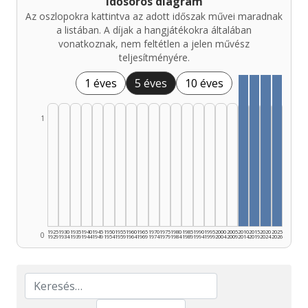
Idősoros diagram
Az oszlopokra kattintva az adott időszak művei maradnak
a listában. A díjak a hangjátékokra általában
vonatkoznak, nem feltétlen a jelen művész
teljesítményére.
1 éves
5 éves
10 éves
1
1925
1930
1935
1940
1945
1950
1955
1960
1965
1970
1975
1980
1985
1990
1995
2000
2005
2010
2015
2020
2025
0
1929
1934
1939
1944
1949
1954
1959
1964
1969
1974
1979
1984
1989
1994
1999
2004
2009
2014
2019
2024
2026