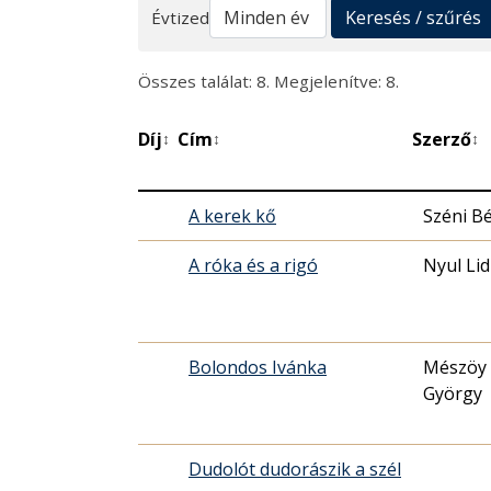
Keresés
Keresés / szűrés
Évtized
Összes találat: 8. Megjelenítve: 8.
Díj
Cím
Szerző
↕
↕
↕
A kerek kő
Széni Bé
A róka és a rigó
Nyul Lid
Bolondos Ivánka
Mészöy 
György
Dudolót dudorászik a szél