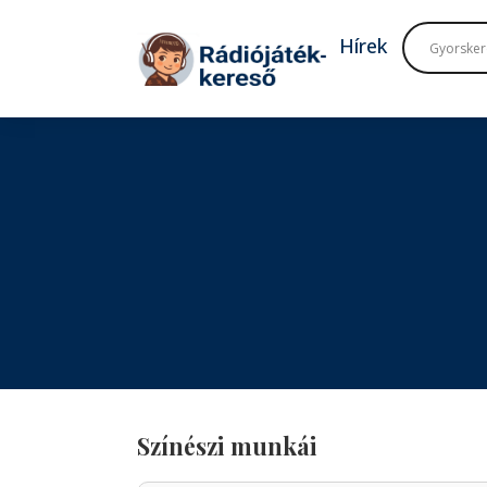
Tovább a navigációhoz
Tovább a tartalomhoz
Hírek
Színészi munkái