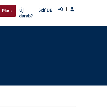
|
Új
ScifiDB
Plusz
darab?