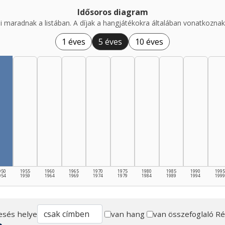
Idősoros diagram
i maradnak a listában. A díjak a hangjátékokra általában vonatkoznak,
1 éves
5 éves
10 éves
950
1955
1960
1965
1970
1975
1980
1985
1990
1995
954
1959
1964
1969
1974
1979
1984
1989
1994
1999
esés helye
van hang
van összefoglaló
Ré