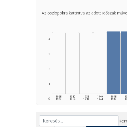
Az oszlopokra kattintva az adott időszak műve
4
3
2
1
1925
1930
1935
1940
1945
1
0
1929
1934
1939
1944
1949
1
Ker