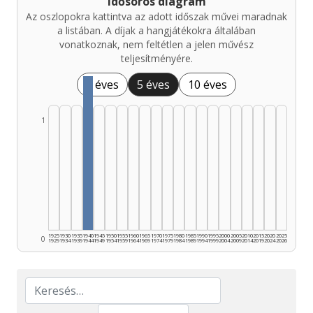
Idősoros diagram
Az oszlopokra kattintva az adott időszak művei maradnak
a listában. A díjak a hangjátékokra általában
vonatkoznak, nem feltétlen a jelen művész
teljesítményére.
1 éves
5 éves
10 éves
1
1925
1930
1935
1940
1945
1950
1955
1960
1965
1970
1975
1980
1985
1990
1995
2000
2005
2010
2015
2020
2025
0
1929
1934
1939
1944
1949
1954
1959
1964
1969
1974
1979
1984
1989
1994
1999
2004
2009
2014
2019
2024
2026