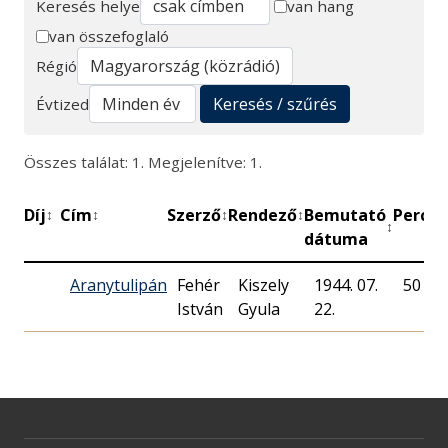
Keresés helye
van hang
van összefoglaló
Keresés
Régió
Keresés / szűrés
Évtized
Összes találat: 1. Megjelenítve: 1.
Díj
Cím
Szerző
Rendező
Bemutató
Perc
M
↕
↕
↕
↕
↕
↕
dátuma
Aranytulipán
Fehér
Kiszely
1944. 07.
50
István
Gyula
22.