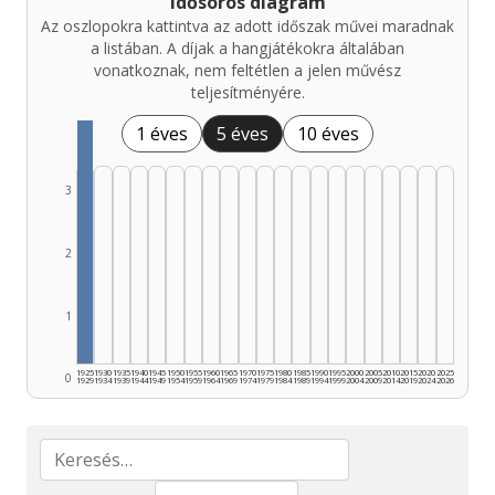
Idősoros diagram
Az oszlopokra kattintva az adott időszak művei maradnak
a listában. A díjak a hangjátékokra általában
vonatkoznak, nem feltétlen a jelen művész
teljesítményére.
1 éves
5 éves
10 éves
3
2
1
1925
1930
1935
1940
1945
1950
1955
1960
1965
1970
1975
1980
1985
1990
1995
2000
2005
2010
2015
2020
2025
0
1929
1934
1939
1944
1949
1954
1959
1964
1969
1974
1979
1984
1989
1994
1999
2004
2009
2014
2019
2024
2026