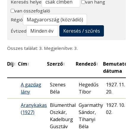
Keresés helye
van hang
van összefoglaló
Keresés
Régió
Keresés / szűrés
Évtized
Összes találat: 3. Megjelenítve: 3.
Díj
Cím
Szerző
Rendező
Bemutató
P
↕
↕
↕
↕
↕
dátuma
A gazdag
Szenes
Hegedűs
1927. 11.
lány
Béla
Tibor
20.
Aranykakas
Blumenthal
Gyarmathy
1927. 10.
(1927)
Oszkár,
Sándor,
02.
Kadelburg
Tihanyi
Gusztáv
Béla