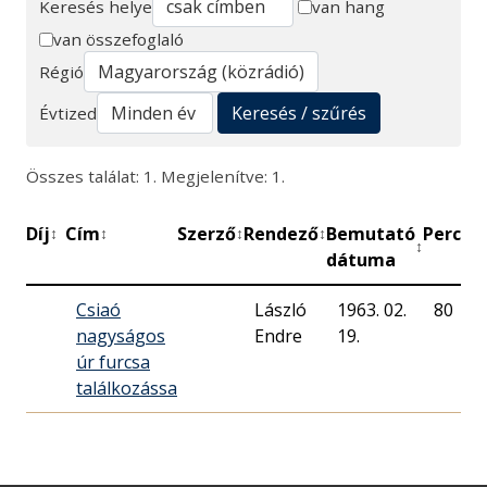
Keresés helye
van hang
van összefoglaló
Keresés
Régió
Keresés / szűrés
Évtized
Összes találat: 1. Megjelenítve: 1.
Díj
Cím
Szerző
Rendező
Bemutató
Perc
M
↕
↕
↕
↕
↕
↕
dátuma
Csiaó
László
1963. 02.
80
nagyságos
Endre
19.
úr furcsa
találkozássa