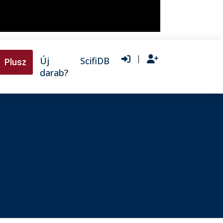
|
Új
ScifiDB
Plusz
darab?