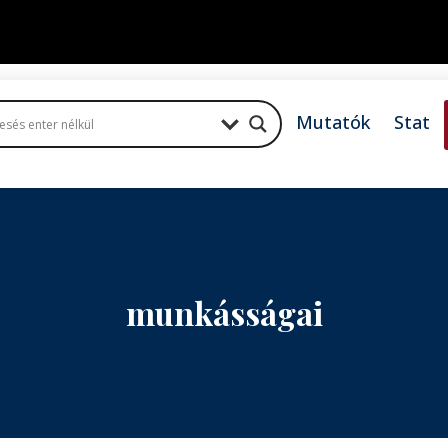
Mutatók
Stat
munkásságai