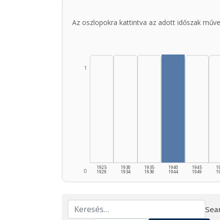
Az oszlopokra kattintva az adott időszak műve
1
1925
1930
1935
1940
1945
1
0
1929
1934
1939
1944
1949
1
Sear