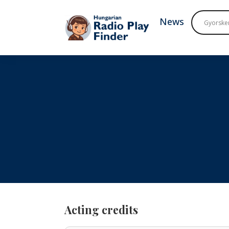
To navigation
To contents
News
Acting credits