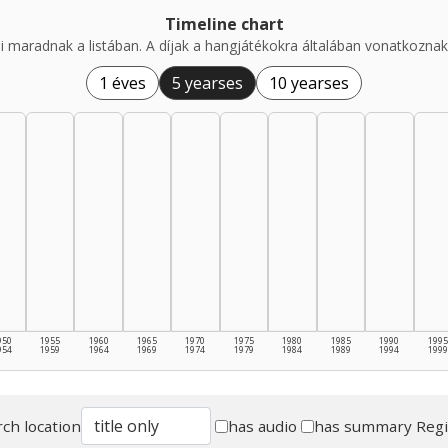
Timeline chart
i maradnak a listában. A díjak a hangjátékokra általában vonatkoznak,
1 éves
5 yearses
10 yearses
950
1955
1960
1965
1970
1975
1980
1985
1990
1995
954
1959
1964
1969
1974
1979
1984
1989
1994
1999
ch location
has audio
has summary
Reg