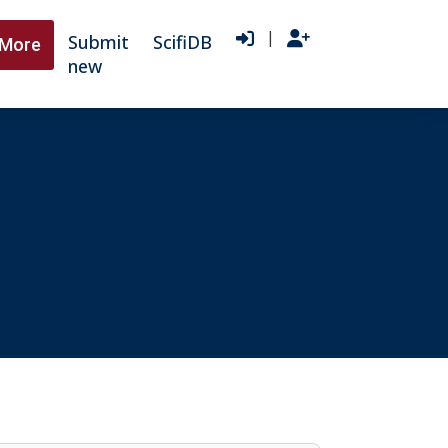
|
Submit
ScifiDB
More
new