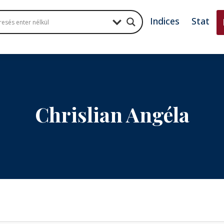
Indices
Stat
Chrislian An­géla