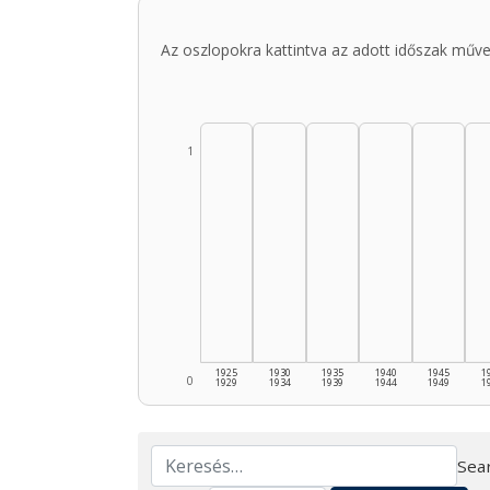
Az oszlopokra kattintva az adott időszak műve
1
1925
1930
1935
1940
1945
1
0
1929
1934
1939
1944
1949
1
Sear