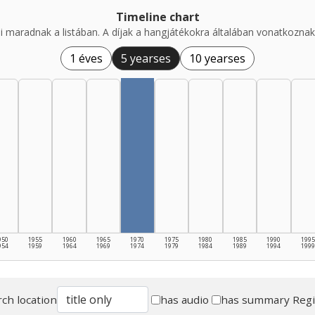
Timeline chart
i maradnak a listában. A díjak a hangjátékokra általában vonatkoznak,
1 éves
5 yearses
10 yearses
950
1955
1960
1965
1970
1975
1980
1985
1990
1995
954
1959
1964
1969
1974
1979
1984
1989
1994
1999
ch location
has audio
has summary
Reg