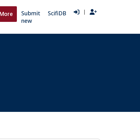
|
Submit
ScifiDB
More
new