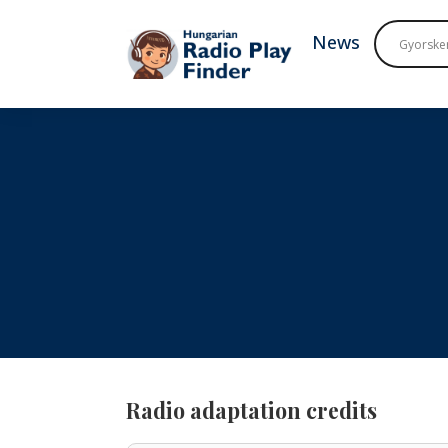
To navigation
To contents
News
Radio adaptation credits