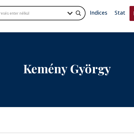
Indices
Stat
Kemény György