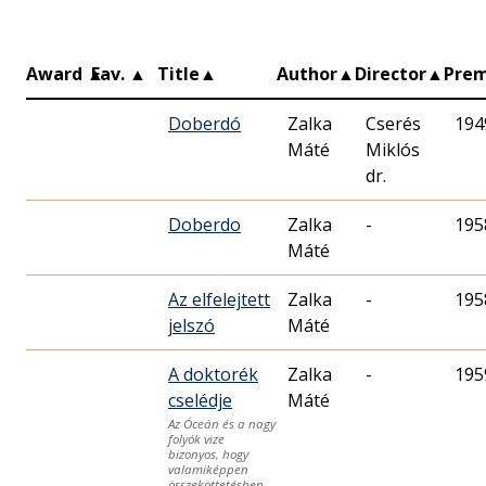
Award
▲
Fav.
▲
Title
▲
Author
▲
Director
▲
Pre
Doberdó
Zalka
Cserés
194
Máté
Miklós
dr.
Doberdo
Zalka
-
195
Máté
Az elfelejtett
Zalka
-
195
jelszó
Máté
A doktorék
Zalka
-
195
cselédje
Máté
Az Óceán és a nagy
folyók vize
bizonyos, hogy
valamiképpen
összeköttetésben