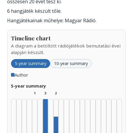
összesen 20 évet tesz ki.
6 hangjáték készült tőle.
Hangjátékainak műhelye: Magyar Rádió.
Timeline chart
A diagram a betöltött rádiójátékok bemutatási évei
alapján készült.
5-year summary
10-year summary
Author
5-year summary
1
3
2
Author, 1955–1959: 3