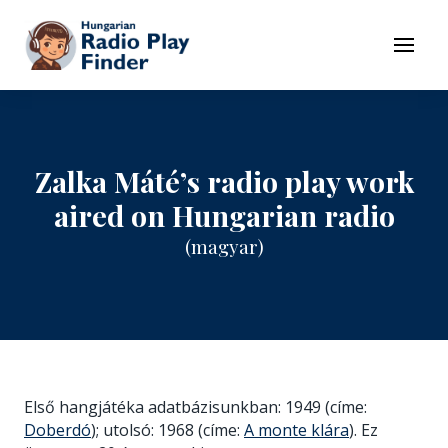
To navigation
To contents
Menu
Zalka Máté’s radio play work
aired on Hungarian radio
(magyar)
Első hangjátéka adatbázisunkban: 1949 (címe:
Doberdó
); utolsó: 1968 (címe:
A monte klára
). Ez