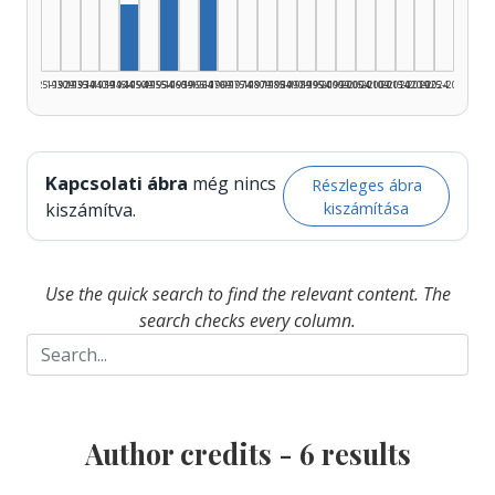
Author, 1965–1969: 2
Author, 1945–1949: 1
1925–1929
1930–1934
1935–1939
1940–1944
1945–1949
1950–1954
1955–1959
1960–1964
1965–1969
1970–1974
1975–1979
1980–1984
1985–1989
1990–1994
1995–1999
2000–2004
2005–2009
2010–2014
2015–2019
2020–2024
2025–2026
Kapcsolati ábra
még nincs
Részleges ábra
kiszámítása
kiszámítva.
Use the quick search to find the relevant content. The
search checks every column.
Author credits -
6
results