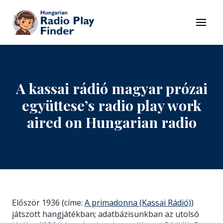
To navigation
To contents
Menu
A kassai rádió magyar prózai
együttese’s radio play work
aired on Hungarian radio
Először 1936 (címe:
A primadonna (Kassai Rádió)
)
játszott hangjátékban; adatbázisunkban az utolsó