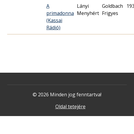
A
Lányi
Goldbach
19
primadonna
Menyhért
Frigyes
(Kassai
Rádió)
© 2026 Minden jog fenntartva!
Oldal tetejére